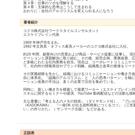
第３章：仕事のツボを理解する
第４章：主体的な思考はこうして生まれる
おわりに：会社のアルゴリズムを変えられる人になろう
著者紹介
コクヨ株式会社ワークスタイルコンサルタント
エスケイブレイン代表
1969 年神戸市生まれ。
1992 年文房具・オフィス家具メーカーのコクヨ株式会社に入社。
約20 年間、顧客向けの営業および商品・サービス提案に従事し、現
ケーションと課題解決に取り組む。その後、経営企画、業務改善、
ど多岐にわたる社内業務を担当。現在は、コーポレートコミュニケ
て、社内外の情報発信やブランド戦略、組織風土改革の推進をリー
その実務経験を生かし、組織におけるコミュニケーションや働き方
自に体系化。「組織のアルゴリズム」と「人の思考パターン」を軸
ーション改善の手法は、多くの企業で注目を集めている。
同時に、新しい働き方を模索して複業ワーカー（エスケイブレイン代
スキルに関するセミナーや講演、YouTube 動画配信などの活動も
主な著書に『考える人のメモの技術』（ダイヤモンド社）、『プレ
（KADOKAWA）、『一発OK が出る資料簡単につくるコツ』（三
い」の作りかた』（ サンマーク出版） などがある。
正誤表