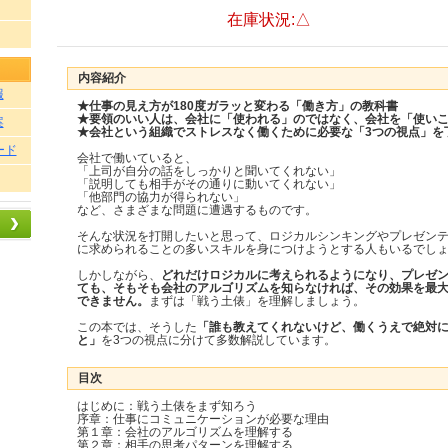
在庫状況:△
内容紹介
報
★仕事の見え方が180度ガラッと変わる「働き方」の教科書
★要領のいい人は、会社に「使われる」のではなく、会社を「使い
案
★会社という組織でストレスなく働くために必要な「3つの視点」を
ード
会社で働いていると、
「上司が自分の話をしっかりと聞いてくれない」
「説明しても相手がその通りに動いてくれない」
「他部門の協力が得られない」
など、さまざまな問題に遭遇するものです。
そんな状況を打開したいと思って、ロジカルシンキングやプレゼン
に求められることの多いスキルを身につけようとする人もいるでし
しかしながら、
どれだけロジカルに考えられるようになり、プレゼ
ても、そもそも会社のアルゴリズムを知らなければ、その効果を最
できません。
まずは「戦う土俵」を理解しましょう。
この本では、そうした
「誰も教えてくれないけど、働くうえで絶対
と」
を3つの視点に分けて多数解説しています。
目次
はじめに：戦う土俵をまず知ろう
序章：仕事にコミュニケーションが必要な理由
第１章：会社のアルゴリズムを理解する
第２章：相手の思考パターンを理解する