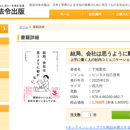
総合法令出版は、日本と世界のよき文化の発展のために役立つものを生み出
ホーム
書籍詳細
結局、会社は思うように
上手に働く人の社内コミュニケーショ
著者名
下地寛也
ジャンル
ビジネス自己啓発
発行年月
2025年2月
サイズ
四六判
頁数
272P
ISBN
978-4-86280-982-7
税込価格
1,760円
(本体 1,600円)
注文数
冊
>オンラインショップでも商品を購入す