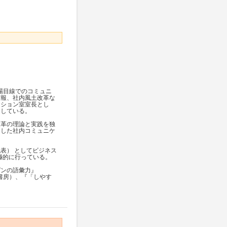
場目線でのコミュニ
広報、社内風土改革な
ーション室室長とし
ドしている。
改革の理論と実践を独
にした社内コミュニケ
表） としてビジネス
積極的に行っている。
ゼンの語彙力』
笠書房）、『「しやす