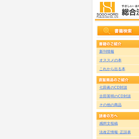
新刊情報
オススメの本
これから出る本
七田眞のCD対談
古田英明のCD対談
その他の商品
感想文投稿
法改正情報･正誤表