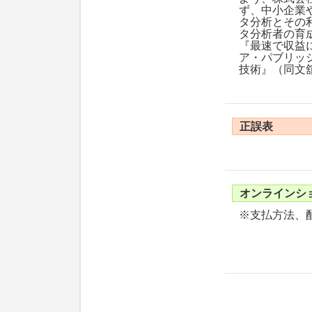
ず、中小企業
タ分析とその
タ分析者の育
『最速で収益
ア・パブリッ
技術』（同文
正誤表
オンラインシ
※支払方法、