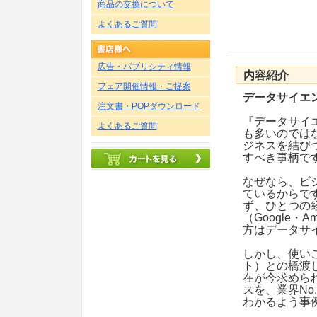
商品の交換について
よくあるご質問
広告・パブリシティ情報
内容紹介
フェア開催情報・ご提案
データサイエ
注文書・POPダウンロード
『データサイ
よくあるご質問
も多いのでは
ジネスを結び
すべき事柄で
なぜなら、ビ
ているからで
ず、ひとつの
（Google・A
方はデータサ
しかし、使い
ト）との橋渡
在が今求めら
スを、業界N
わかるよう事