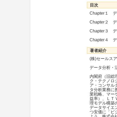
目次
Chapter
Chapter
Chapter
Chapter
著者紹介
(株)セールス
データ分析・
内閣府（旧総
ク・テクノロ
ア・コンサル
タ分析業務に
業戦略、マー
益率）、ＬＴ
理モデル構築
データサイエ
つ安価に「ビ
よう、株式会