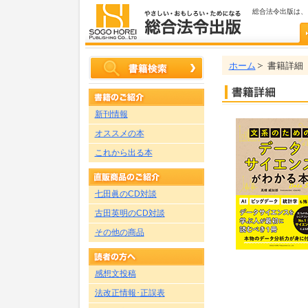
総合法令出版は、
ホーム
書籍詳細
新刊情報
オススメの本
これから出る本
七田眞のCD対談
古田英明のCD対談
その他の商品
感想文投稿
法改正情報･正誤表